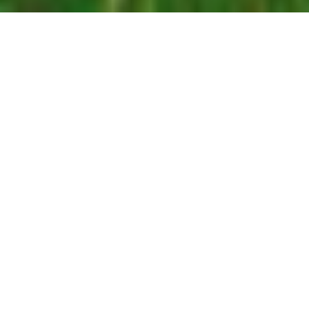
Новини
20 червня 2026
ВАР переїхала на новий сайт
19 червня 2026
Удари по портах ставлять під загрозу експорт нового
врожаю — Денис Марчук
18 червня 2026
Ваучери на насіння та добрива: підтримка для
фермерів Чернігівщини й Дніпропетровщини
17 червня 2026
Ячмінь дешевшає перед жнивами, але ринок очікує