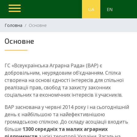
UA
EN
Головна
Основне
Основне
ГС «Всеукраїнська Аграрна Рада» (ВАР) є
добровільним, неурядовим об’єднанням. Спілка
створена на основі єдності інтересів для спільної
реалізації прав, свобод та захисту законних
соціальних та економічних інтересів її учасників.
ВАР заснована у червні 2014 року і на сьогоднішній
день є найбільшою та найефективнішою
громадською спілкою. До складу асоціації входить
більше
1300 середніх та малих аграрних
підприємств
з усієї території України. Загальна