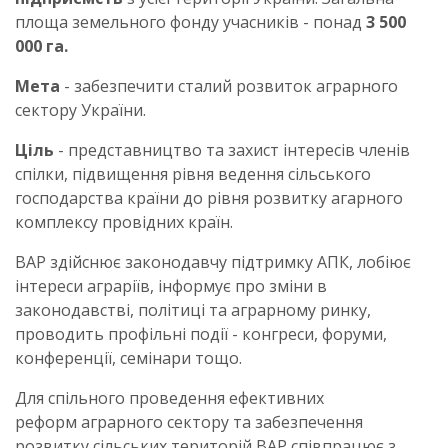
площа земельного фонду учасників - понад
3 500
000 га.
Мета
- забезпечити сталий розвиток аграрного
сектору України.
Ціль
- представництво та захист інтересів членів
спілки, підвищення рівня ведення сільського
господарства країни до рівня розвитку агарного
комплексу провідних країн.
ВАР здійснює законодавчу підтримку АПК, лобіює
інтереси аграріїв, інформує про зміни в
законодавстві, політиці та аграрному ринку,
проводить профільні події - конгреси, форуми,
конференції, семінари тощо.
Для спільного проведення ефективних
реформ аграрного сектору та забезпечення
розвитку сільських територій ВАР співпрацює з