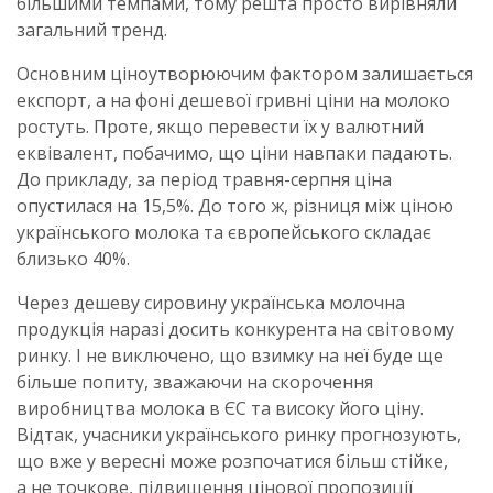
більшими темпами, тому решта просто вирівняли
загальний тренд.
Основним ціноутворюючим фактором залишається
експорт, а на фоні дешевої гривні ціни на молоко
ростуть. Проте, якщо перевести їх у валютний
еквівалент, побачимо, що ціни навпаки падають.
До прикладу, за період травня-серпня ціна
опустилася на 15,5%. До того ж, різниця між ціною
українського молока та європейського складає
близько 40%.
Через дешеву сировину українська молочна
продукція наразі досить конкурента на світовому
ринку. І не виключено, що взимку на неї буде ще
більше попиту, зважаючи на скорочення
виробництва молока в ЄС та високу його ціну.
Відтак, учасники українського ринку прогнозують,
що вже у вересні може розпочатися більш стійке,
а не точкове, підвищення цінової пропозиції