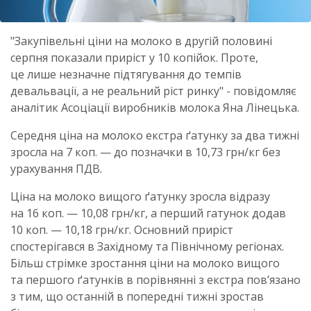
"Закупівельні ціни на молоко в другій половині
серпня показали приріст у 10 копійок. Проте,
це лише незначне підтягування до темпів
девальвації, а не реальний ріст ринку" - повідомляє
аналітик Асоціації виробників молока Яна Лінецька.
Середня ціна на молоко екстра ґатунку за два тижні
зросла на 7 коп. — до позначки в 10,73 грн/кг без
урахування ПДВ.
Ціна на молоко вищого ґатунку зросла відразу
на 16 коп. — 10,08 грн/кг, а перший гатунок додав
10 коп. — 10,18 грн/кг. Основний приріст
спостерігався в Західному та Північному регіонах.
Більш стрімке зростання ціни на молоко вищого
та першого ґатунків в порівнянні з екстра пов’язано
з тим, що останній в попередні тижні зростав