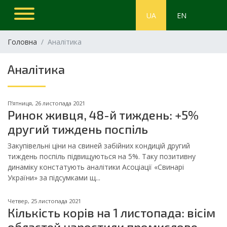
UA
EN
Головна
Аналітика
Аналітика
Пʼятниця, 26 листопада 2021
Ринок живця, 48-й тиждень: +5%
другий тиждень поспіль
Закупівельні ціни на свиней забійних кондицій другий
тиждень поспіль підвищуються на 5%. Таку позитивну
динаміку констатують аналітики Асоціації «Свинарі
України» за підсумками щ...
Четвер, 25 листопада 2021
Кількість корів на 1 листопада: вісім
областей наростили промислове