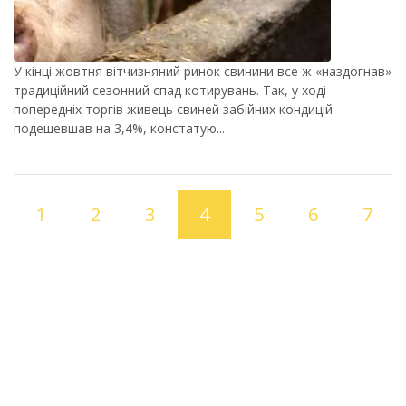
У кінці жовтня вітчизняний ринок свинини все ж «наздогнав»
традиційний сезонний спад котирувань. Так, у ході
попередніх торгів живець свиней забійних кондицій
подешевшав на 3,4%, констатую...
1
2
3
4
5
6
7