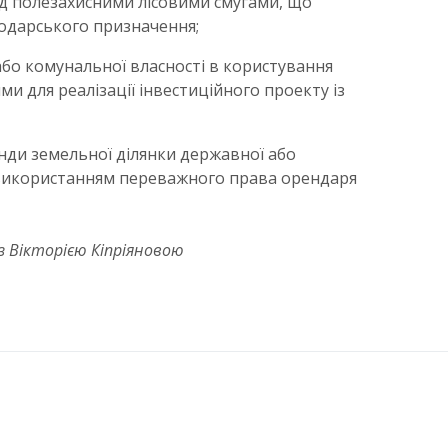
ід полезахисними лісовими смугами, що
одарського призначення;
або комунальної власності в користування
ми для реалізації інвестиційного проекту із
ди земельної ділянки державної або
 використанням переважного права орендаря
з Вікторією Кіпріяновою