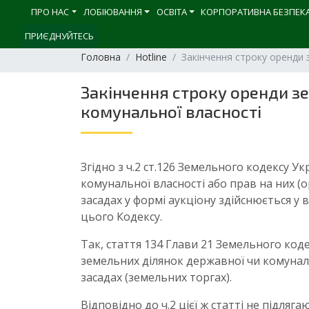
ПРО НАС
ЛОБІЮВАННЯ
ОСВІТА
КОРПОРАТИВНА БЕЗПЕК
ПРИЄДНУЙТЕСЬ
Головна
Hotline
Закінчення строку оренди 
Закінчення строку оренди з
комунальної власності
Згідно з ч.2 ст.126 Земельного кодексу 
комунальної власності або прав на них (
засадах у формі аукціону здійснюється у
цього Кодексу.
Так, стаття 134 Глави 21 Земельного код
земельних ділянок державної чи комунал
засадах (земельних торгах).
Відповідно до ч.2 цієї ж статті не підля