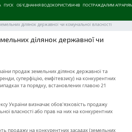
А
ПУСК
ОБ'ЄДНАННЯ ВОДОКОРИСТУВАЧІВ
ПОСТРАЖДАЛИМ АГРАРІЯ
земельних ділянок державної чи комунальної власності
емельних ділянок державної чи
України продаж земельних ділянок державної та
оренди, суперфіцію, емфітевзису) на конкурентних
 випадках та порядку, встановлених главою 21
ексу України визначає обов'язковість продажу
ьної власності або прав на них на конкурентних
гають продажу на конкурентних засадах (земельних