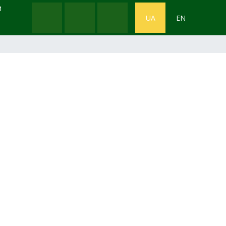
М
UA
EN