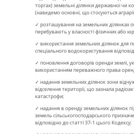
торгах) земельні ділянки державної чи ко
(наведемо основні, що стосуються аграрії
✓ розташування на земельних ділянках об
перебувають у власності фізичних або юр
✓ використання земельних ділянок для п
спеціального водокористування відповід
✓ поновлення договорів оренди землі, ук
використанням переважного права орен
✓ надання земельних ділянок зони відчу
відселення території, що зазнала радіо
катастрофи;
✓ надання в оренду земельних ділянок п
земель сільськогосподарського призначе
відповідно до статті 37-1 цього Кодексу;