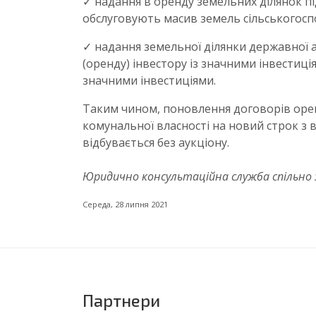
✓ надання в оренду земельних ділянок п
обслуговують масив земель сільськогосп
✓ надання земельної ділянки державної 
(оренду) інвестору із значними інвестиція
значними інвестиціями.
Таким чином, поновлення договорів орен
комунальної власності на новий строк з
відбувається без аукціону.
Юридично консультаційна служба спільно 
Середа, 28 липня 2021
Партнери