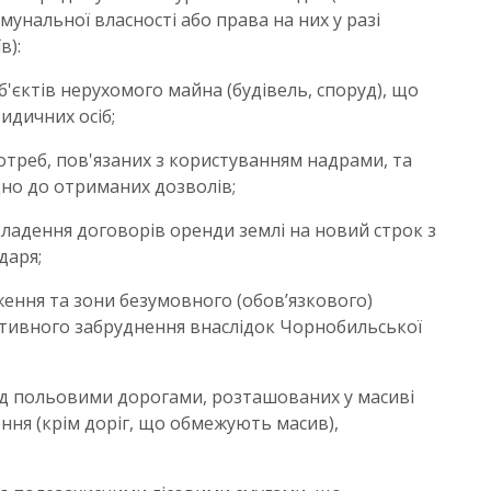
мунальної власності або права на них у разі
в):
'єктів нерухомого майна (будівель, споруд), що
идичних осіб;
отреб, пов'язаних з користуванням надрами, та
но до отриманих дозволів;
ладення договорів оренди землі на новий строк з
даря;
ження та зони безумовного (обов’язкового)
активного забруднення внаслідок Чорнобильської
ід польовими дорогами, розташованих у масиві
ння (крім доріг, що обмежують масив),