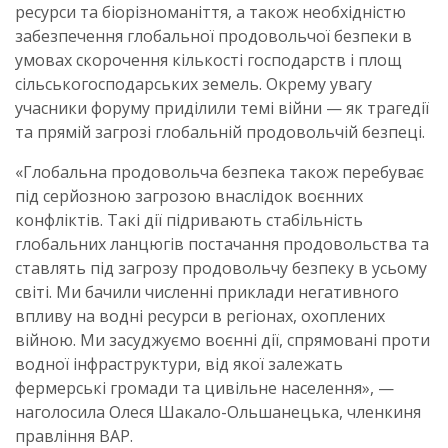
ресурси та біорізноманіття, а також необхідністю
забезпечення глобальної продовольчої безпеки в
умовах скорочення кількості господарств і площ
сільськогосподарських земель. Окрему увагу
учасники форуму приділили темі війни — як трагедії
та прямій загрозі глобальній продовольчій безпеці.
«Глобальна продовольча безпека також перебуває
під серйозною загрозою внаслідок воєнних
конфліктів. Такі дії підривають стабільність
глобальних ланцюгів постачання продовольства та
ставлять під загрозу продовольчу безпеку в усьому
світі. Ми бачили численні приклади негативного
впливу на водні ресурси в регіонах, охоплених
війною. Ми засуджуємо воєнні дії, спрямовані проти
водної інфраструктури, від якої залежать
фермерські громади та цивільне населення», —
наголосила Олеся Шакало-Ольшанецька, членкиня
правління ВАР.