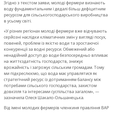
Згідно з текстом заяви, молоді фермери визнають
воду фундаментальним і дедалі більш дефіцитним
ресурсом для сільськогосподарського виробництва
в усьому світі.
«У різних регіонах молоді фермери вже відчувають
серйозні наслідки кліматичних змін у вигляді посух,
повеней, проблем із якістю води та зростаючої
конкуренції за водні ресурси. Обмежений або
ненадійний доступ до води безпосередньо впливає
на життєздатність господарств, знижує
врожайність і загрожує сільським громадам. Тому
ми підкреслюємо, що вода має управлятися як
стратегічний ресурс із дотриманням балансу між
потребами сільського господарства, захистом
довкілля та інтересами суспільства загалом», —
зазначила Олеся Шакало-Ольшанецька.
Від імені молодих фермерів членкиня правління ВАР