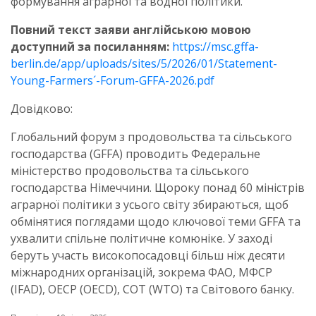
формування аграрної та водної політики.
Повний текст заяви англійською мовою
доступний за посиланням:
https://msc.gffa-
berlin.de/app/uploads/sites/5/2026/01/Statement-
Young-Farmers´-Forum-GFFA-2026.pdf
Довідково:
Глобальний форум з продовольства та сільського
господарства (GFFA) проводить Федеральне
міністерство продовольства та сільського
господарства Німеччини. Щороку понад 60 міністрів
аграрної політики з усього світу збираються, щоб
обмінятися поглядами щодо ключової теми GFFA та
ухвалити спільне політичне комюніке. У заході
беруть участь високопосадовці більш ніж десяти
міжнародних організацій, зокрема ФАО, МФСР
(IFAD), ОЕСР (OECD), СОТ (WTO) та Світового банку.