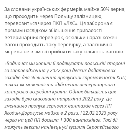
За словами українських фермерів майже 50% зерна,
що проходить через Польщу залізницею,
перевозиться через ПКП «ЛХС». Ця заборона є
прямим наслідком збільшення тривалості
ветеринарних перевірок, оскільки наразі кожен
вагон проходить таку перевірку, а залізнична
мережа не в змозі прийняти таку кількість вагонів.
«Водночас ми хотіли б подякувати польській стороні
за запровадження у 2022 році деяких додаткових
заходів для збільшення пропускної спроможності КПП,
таких як можливість здійснення ветеринарного
контролю всередині країни. Однак більшість цих
заходів було скасовано наприкінці 2022 року. Це
зменшило пропуск зернових вантажів через ПП
Ягодин-Дорогуськ майже в 2 рази, і 22.02.2023 року
черга на цей ПП досягла 1 300 вантажівок. Такі дії
можуть звести нанівець усі зусилля Європейського