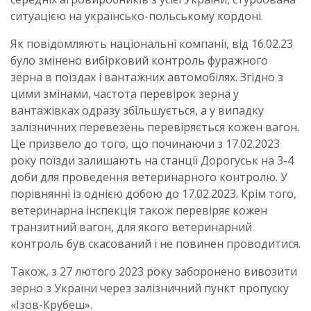
ситуацією на українсько-польському кордоні.
Як повідомляють національні компанії, від 16.02.23
було змінено вибірковий контроль фуражного
зерна в поїздах і вантажних автомобілях. Згідно з
цими змінами, частота перевірок зерна у
вантажівках одразу збільшується, а у випадку
залізничних перевезень перевіряється кожен вагон.
Це призвело до того, що починаючи з 17.02.2023
року поїзди залишають на станції Дорогуськ на 3-4
доби для проведення ветеринарного контролю. У
порівнянні із однією добою до 17.02.2023. Крім того,
ветеринарна інспекція також перевіряє кожен
транзитний вагон, для якого ветеринарний
контроль був скасований і не повинен проводитися.
Також, з 27 лютого 2023 року заборонено вивозити
зерно з України через залізничний пункт пропуску
«Ізов-Крубеш».