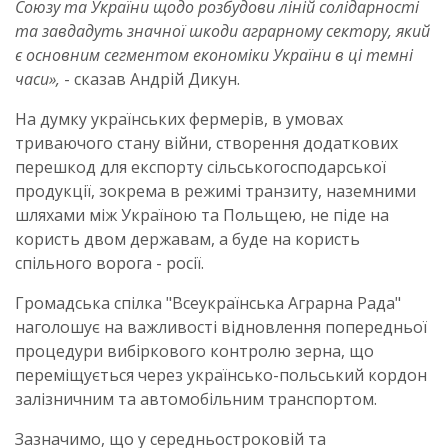
Союзу та України щодо розбудови ліній солідарності
та завдадуть значної шкоди аграрному сектору, який
є основним сегментом економіки України в ці темні
часи»,
- сказав Андрій Дикун.
На думку українських фермерів, в умовах
триваючого стану війни, створення додаткових
перешкод для експорту сільськогосподарської
продукції, зокрема в режимі транзиту, наземними
шляхами між Україною та Польщею, не піде на
користь двом державам, а буде на користь
спільного ворога - росії.
Громадська спілка "Всеукраїнська Аграрна Рада"
наголошує на важливості відновлення попередньої
процедури вибіркового контролю зерна, що
переміщується через українсько-польський кордон
залізничним та автомобільним транспортом.
Зазначимо, що у середньостроковій та