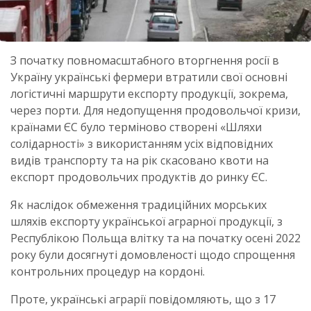
З початку повномасштабного вторгнення росії в
Україну українські фермери втратили свої основні
логістичні маршрути експорту продукції, зокрема,
через порти. Для недопущення продовольчої кризи,
країнами ЄС було терміново створені «Шляхи
солідарності» з використанням усіх відповідних
видів транспорту та на рік скасовано квоти на
експорт продовольчих продуктів до ринку ЄС.
Як наслідок обмеження традиційних морських
шляхів експорту української аграрної продукції, з
Республікою Польща влітку та на початку осені 2022
року були досягнуті домовленості щодо спрощення
контрольних процедур на кордоні.
Проте, українські аграрії повідомляють, що з 17