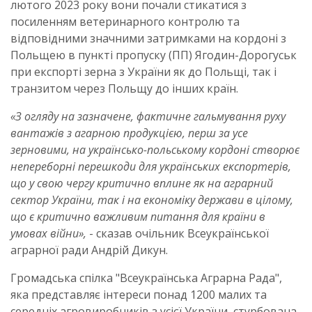
лютого 2023 року вони почали стикатися з
посиленням ветеринарного контролю та
відповідними значними затримками на кордоні з
Польщею в пункті пропуску (ПП) Ягодин-Дорогуськ
при експорті зерна з України як до Польщі, так і
транзитом через Польщу до інших країн.
«З огляду на зазначене, фактичне гальмування руху
вантажів з агарною продукцією, перш за усе
зерновими, на українсько-польському кордоні створює
непереборні перешкоди для українських експортерів,
що у свою чергу критично вплине як на аграрний
сектор України, так і на економіку держави в цілому,
що є критично важливим питання для країни в
умовах війни»,
- сказав очільник Всеукраїнської
аграрної ради Андрій Дикун.
Громадська спілка "Всеукраїнська Аграрна Рада",
яка представляє інтереси понад 1200 малих та
середніх агровиробників з усієї України, стурбована