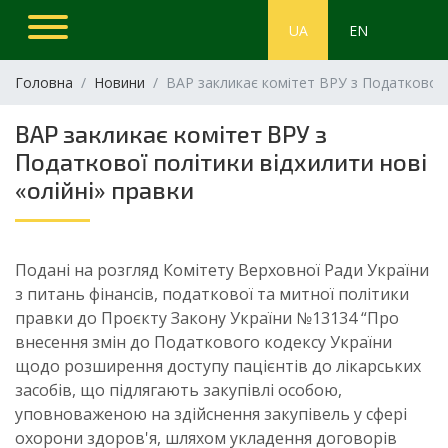
UA
EN
Головна
Новини
ВАР закликає комітет ВРУ з Податкової п
ВАР закликає комітет ВРУ з
Податкової політики відхилити нові
«олійні» правки
Подані на розгляд Комітету Верховної Ради України
з питань фінансів, податкової та митної політики
правки до Проєкту Закону України №13134 “Про
внесення змін до Податкового кодексу України
щодо розширення доступу пацієнтів до лікарських
засобів, що підлягають закупівлі особою,
уповноваженою на здійснення закупівель у сфері
охорони здоров'я, шляхом укладення договорів