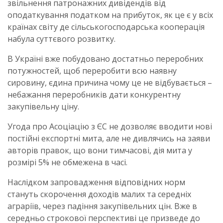
звільнення патронажних дивідендів від
оподаткування податком на прибуток, як це є у всіх
країнах світу де сільськогосподарська кооперація
набула суттєвого розвитку.
В Україні вже побудовано достатньо переробних
потужностей, щоб переробити всю наявну
сировину, єдина причина чому це не відбувається –
небажання переробників дати конкурентну
закупівельну ціну.
Угода про Асоціацію з ЄС не дозволяє вводити нові
постійні експортні мита, але не дивлячись на заяви
авторів правок, що вони тимчасові, дія мита у
розмірі 5% не обмежена в часі.
Наслідком запровадження відповідних норм
стануть скорочення доходів малих та середніх
аграріїв, через падіння закупівельних цін. Вже в
середньо строкової перспективі це призведе до