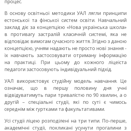
процес.
В основу освітньої методики УАЛ лягли принципи
естонської та фінської систем освіти. Навчальний
заклад діє за концепцією «Нова українська школа»
в противагу застралій класичній системі, яка не
відповідає вимогам сучасного життя. Згідно з даною
концепцією, учням надають не просто нові знання -
їх навчають застосовувати отриману інформацію
на практиці. При цьому до кожного ліцеїста
педагоги застосовують індивідуальний підхід.
УАЛ використовує студійну модель навчання. Це
означає, що в першу половину дня учні
відвідуватимуть пари тривалістю по 90 хвилин, а о
другій – спеціальні студії, які по суті є чимось
середнім між гуртками та факультативами.
Усі студії ліцею розподілені на три типи. По-перше,
академічні студії, покликані усунути прогалини з