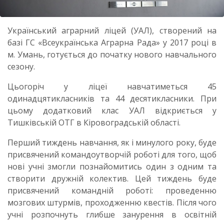
Український аграрний ліцей (УАЛ), створений на
базі ГС «Всеукраїнська Аграрна Рада» у 2017 році в
м. Умань, готується до початку нового навчального
сезону.
Цьогоріч у ліцеї навчатиметься 45
одинадцятикласників та 44 десятикласники. При
цьому додатковий клас УАЛ відкриється у
Тишківській ОТГ в Кіровоградській області.
Перший тиждень навчання, як і минулого року, буде
присвячений командоутворчій роботі для того, щоб
нові учні змогли познайомитись один з одним та
створити дружній колектив. Цей тиждень буде
присвячений командній роботі: проведенню
мозгових штурмів, проходженню квестів. Після чого
учні розпочнуть глибше занурення в освітній