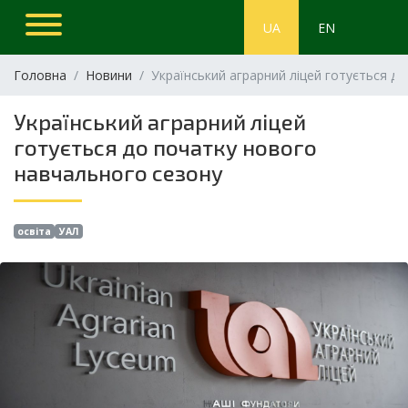
UA
EN
Головна
Новини
Український аграрний ліцей готується д
Український аграрний ліцей
готується до початку нового
навчального сезону
освіта
УАЛ