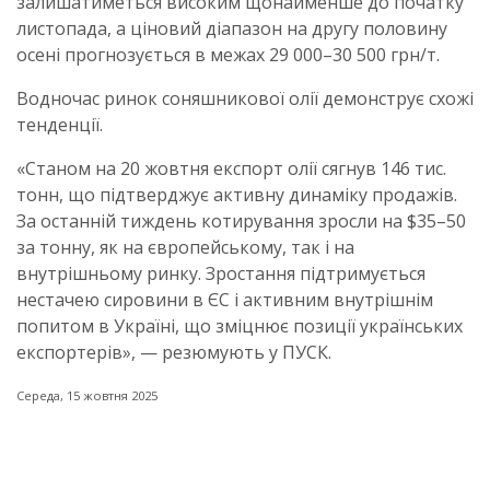
залишатиметься високим щонайменше до початку
листопада, а ціновий діапазон на другу половину
осені прогнозується в межах 29 000–30 500 грн/т.
Водночас ринок соняшникової олії демонструє схожі
тенденції.
«Станом на 20 жовтня експорт олії сягнув 146 тис.
тонн, що підтверджує активну динаміку продажів.
За останній тиждень котирування зросли на $35–50
за тонну, як на європейському, так і на
внутрішньому ринку. Зростання підтримується
нестачею сировини в ЄС і активним внутрішнім
попитом в Україні, що зміцнює позиції українських
експортерів», — резюмують у ПУСК.
Середа, 15 жовтня 2025