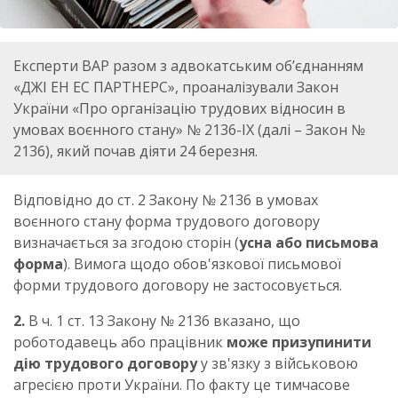
Експерти ВАР разом з адвокатським об’єднанням
«ДЖІ ЕН ЕС ПАРТНЕРС», проаналізували Закон
України «Про організацію трудових відносин в
умовах воєнного стану» № 2136-ІХ (далі – Закон №
2136), який почав діяти 24 березня.
Відповідно до ст. 2 Закону № 2136 в умовах
воєнного стану форма трудового договору
визначається за згодою сторін (
усна або письмова
форма
). Вимога щодо обов'язкової письмової
форми трудового договору не застосовується.
2.
В ч. 1 ст. 13 Закону № 2136 вказано, що
роботодавець або працівник
може призупинити
дію трудового договору
у зв'язку з військовою
агресією проти України. По факту це тимчасове