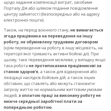
щодо надання компенсації витрат, засобами
Порталу Дія або шляхом подання повідомлення
центру зайнятості (безпосередньо або на адресу
електронної пошти).
Також, на період воєнного стану,
не вимагається
згода працівника на переведення на іншу
роботу, не обумовлену трудовим договором
(крім переведення на роботу в іншу місцевість, на
території якої тривають активні бойові дії). При
цьому, таке переведення можливе, у випадку якщо
така робота
не протипоказана працівникові за
станом здоров’я
, а також для відвернення або
ліквідації наслідків бойових дій, а також інших
обставин, що ставлять або можуть становити
загрозу життю чи нормальним життєвим умовам
людей,
з оплатою праці за виконану роботу не
нижче середньої заробітної плати за
попередньою роботою
.