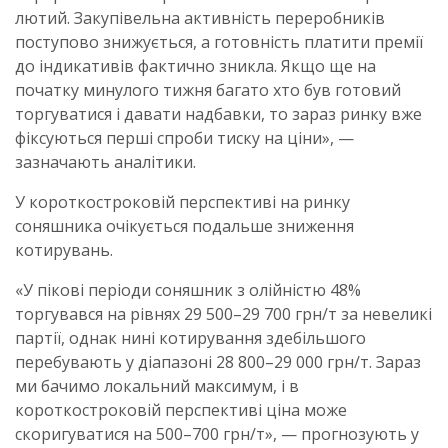
лютий. Закупівельна активність переробників
поступово знижується, а готовність платити премії
до індикативів фактично зникла. Якщо ще на
початку минулого тижня багато хто був готовий
торгуватися і давати надбавки, то зараз ринку вже
фіксуються перші спроби тиску на ціни», —
зазначають аналітики.
У короткостроковій перспективі на ринку
соняшника очікується подальше зниження
котирувань.
«У пікові періоди соняшник з олійністю 48%
торгувався на рівнях 29 500–29 700 грн/т за невеликі
партії, однак нині котирування здебільшого
перебувають у діапазоні 28 800–29 000 грн/т. Зараз
ми бачимо локальний максимум, і в
короткостроковій перспективі ціна може
скоригуватися на 500–700 грн/т», — прогнозують у