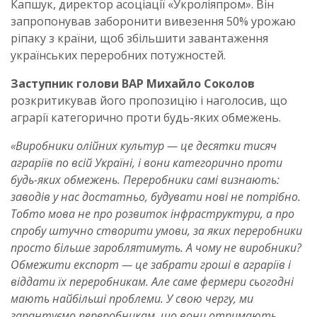
Капшук, директор асоціації «Укроліяпром». Він
запропонував заборонити вивезення 50% урожаю
ріпаку з країни, щоб збільшити завантаження
українських переробних потужностей.
Заступник голови ВАР Михайло Соколов
розкритикував його пропозицію і наголосив, що
аграрії категорично проти будь-яких обмежень.
«Виробники олійних культур — це десятки тисяч
аграріїв по всій Україні, і вони категорично проти
будь-яких обмежень. Переробники самі визнають:
заводів у нас достатньо, будувати нові не потрібно.
Тобто мова не про розвиток інфраструктури, а про
спробу штучно створити умови, за яких переробники
просто більше зароблятимуть. А чому не виробники?
Обмежити експорт — це забрати гроші в аграріїв і
віддати їх переробникам. Але саме фермери сьогодні
мають найбільші проблеми. У свою чергу, ми
гарантуємо переробникам, що вони отримають