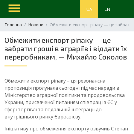
UA
EN
Головна
Новини
Обмежити експорт ріпаку — це забрати г
Обмежити експорт ріпаку — це
забрати гроші в аграріїв і віддати їх
переробникам, — Михайло Соколов
Обмежити експорт ріпаку – ця резонансна
пропозиція пролунала сьогодні під час наради в
Міністерство аграрної політики та продовольства
України, присвяченої питанням співпраці з ЄС у
сфері торгівлі та подальшій інтеграції до
внутрішнього ринку Євросоюзу.
Ініціативу про обмеження експорту озвучив Степан