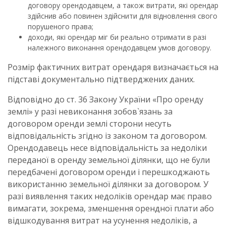
договору орендодавцем, а також витрати, які орендар
здійснив або повинен здійснити для відновлення свого
порушеного права;
доходи, які орендар міг би реально отримати в разі
належного виконання орендодавцем умов договору.
Розмір фактичних витрат орендаря визначається на
підставі документально підтверджених даних.
Відповідно до ст. 36 Закону України «Про оренду
землі» у разі невиконання зобов`язань за
договором оренди землі сторони несуть
відповідальність згідно із законом та договором.
Орендодавець несе відповідальність за недоліки
переданої в оренду земельної ділянки, що не були
передбачені договором оренди і перешкоджають
використанню земельної ділянки за договором. У
разі виявлення таких недоліків орендар має право
вимагати, зокрема, зменшення орендної плати або
відшкодування витрат на усунення недоліків, а