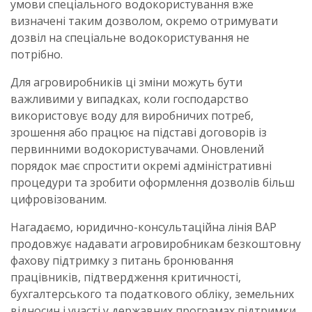
умови спеціального водокористування вже
визначені таким дозволом, окремо отримувати
дозвіл на спеціальне водокористування не
потрібно.
Для агровиробників ці зміни можуть бути
важливими у випадках, коли господарство
використовує воду для виробничих потреб,
зрошення або працює на підставі договорів із
первинними водокористувачами. Оновлений
порядок має спростити окремі адміністративні
процедури та зробити оформлення дозволів більш
цифровізованим.
Нагадаємо, юридично-консультаційна лінія ВАР
продовжує надавати агровиробникам безкоштовну
фахову підтримку з питань бронювання
працівників, підтвердження критичності,
бухгалтерського та податкового обліку, земельних
відносин і участі у державних програмах підтримки.