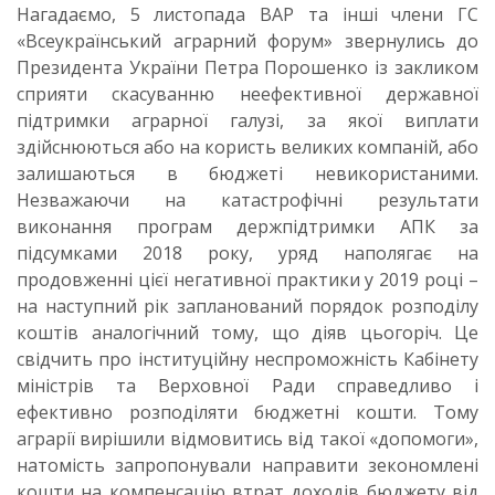
Нагадаємо, 5 листопада ВАР та інші члени ГС
«Всеукраїнський аграрний форум» звернулись до
Президента України Петра Порошенко із закликом
сприяти скасуванню неефективної державної
підтримки аграрної галузі, за якої виплати
здійснюються або на користь великих компаній, або
залишаються в бюджеті невикористаними.
Незважаючи на катастрофічні результати
виконання програм держпідтримки АПК за
підсумками 2018 року, уряд наполягає на
продовженні цієї негативної практики у 2019 році –
на наступний рік запланований порядок розподілу
коштів аналогічний тому, що діяв цьогоріч. Це
свідчить про інституційну неспроможність Кабінету
міністрів та Верховної Ради справедливо і
ефективно розподіляти бюджетні кошти. Тому
аграрії вирішили відмовитись від такої «допомоги»,
натомість запропонували направити зекономлені
кошти на компенсацію втрат доходів бюджету від