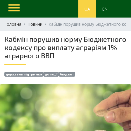
UA
EN
Головна
Новини
Кабмін порушив норму Бюджетного коде
Кабмін порушив норму Бюджетного
кодексу про виплату аграріям 1%
аграрного ВВП
державна підтримка
дотації
бюджет