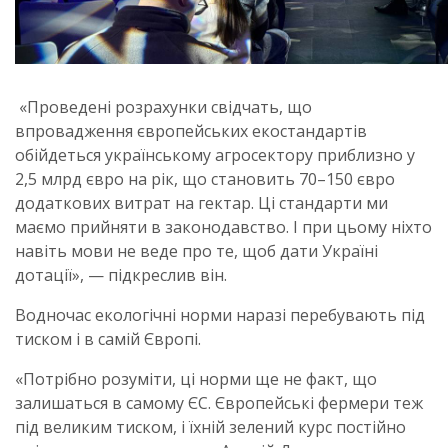
«Проведені розрахунки свідчать, що
впровадження європейських екостандартів
обійдеться українському агросектору приблизно у
2,5 млрд євро на рік, що становить 70–150 євро
додаткових витрат на гектар. Ці стандарти ми
маємо прийняти в законодавство. І при цьому ніхто
навіть мови не веде про те, щоб дати Україні
дотації», — підкреслив він.
Водночас екологічні норми наразі перебувають під
тиском і в самій Європі.
«Потрібно розуміти, ці норми ще не факт, що
залишаться в самому ЄС. Європейські фермери теж
під великим тиском, і їхній зелений курс постійно