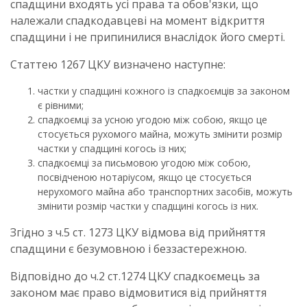
спадщини входять усі права та обов'язки, що
належали спадкодавцеві на момент відкриття
спадщини і не припинилися внаслідок його смерті.
Статтею 1267 ЦКУ визначено наступне:
частки у спадщині кожного із спадкоємців за законом
є рівними;
спадкоємці за усною угодою між собою, якщо це
стосується рухомого майна, можуть змінити розмір
частки у спадщині когось із них;
спадкоємці за письмовою угодою між собою,
посвідченою нотаріусом, якщо це стосується
нерухомого майна або транспортних засобів, можуть
змінити розмір частки у спадщині когось із них.
Згідно з ч.5 ст. 1273 ЦКУ відмова від прийняття
спадщини є безумовною і беззастережною.
Відповідно до ч.2 ст.1274 ЦКУ спадкоємець за
законом має право відмовитися від прийняття