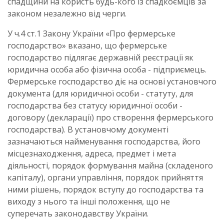
спадщини на користь будь-кого із спадкоємців за
законом незалежно від черги.
У ч.4 ст.1 Закону України «Про фермерське
господарство» вказано, що фермерське
господарство підлягає державній реєстрації як
юридична особа або фізична особа - підприємець.
Фермерське господарство діє на основі установчого
документа (для юридичної особи - статуту, для
господарства без статусу юридичної особи -
договору (декларації) про створення фермерського
господарства). В установчому документі
зазначаються найменування господарства, його
місцезнаходження, адреса, предмет і мета
діяльності, порядок формування майна (складеного
капіталу), органи управління, порядок прийняття
ними рішень, порядок вступу до господарства та
виходу з нього та інші положення, що не
суперечать законодавству України.