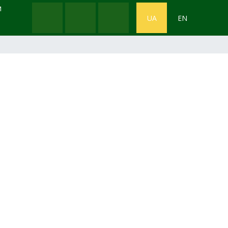
М
UA
EN