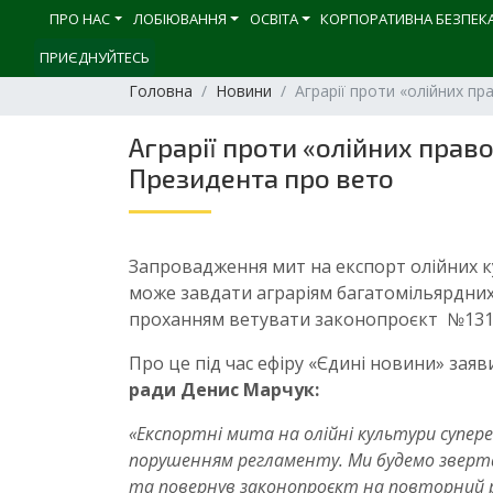
ПРО НАС
ЛОБІЮВАННЯ
ОСВІТА
КОРПОРАТИВНА БЕЗПЕК
ПРИЄДНУЙТЕСЬ
Головна
Новини
Аграрії проти «олійних п
Аграрії проти «олійних прав
Президента про вето
Запровадження мит на експорт олійних ку
може завдати аграріям багатомільярдних
проханням ветувати законопроєкт №131
Про це під час ефіру «Єдині новини» зая
ради Денис Марчук:
«Експортні мита на олійні культури супереч
порушенням регламенту. Ми будемо зверта
та повернув законопроєкт на повторний ро