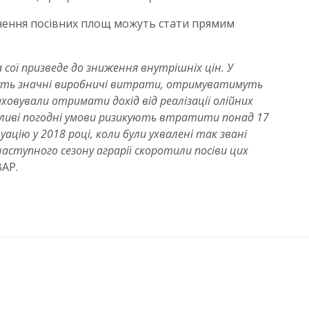
чення посівних площ можуть стати прямим
сої призведе до зниження внутрішніх цін. У
суть значні виробничі витрати, отримуватимуть
аховували отримати дохід від реалізації олійних
тливі погодні умови ризикують втратити понад 17
ацію у 2018 році, коли були ухвалені так звані
 наступного сезону аграрії скоротили посіви цих
ВАР.