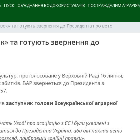
А
ПУСК
ОБ'ЄДНАННЯ ВОДОКОРИСТУВАЧІВ
ПОСТРАЖДАЛИМ АГРАРІЯ
равок» та готують звернення до Президента про вето
ок» та готують звернення до
льтур, проголосоване у Верховній Раді 16 липня,
 збитків. ВАР звернеться до Президента з
57.
вив
заступник голови Всеукраїнської аграрної
ать Угоді про асоціацію з ЄС і були ухвалені з
тися до Президента України, аби він наклав вето
згляд, прибравши «олійні правки».