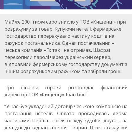
Майже 200 тисяч євро зникло у ТОВ «Кищенці» при
розрахунку за товар. Купуючи нетелі, фермерське
господарство перерахувало частину коштів на
рахунок постачальника. Однак постачальник –
чеська компанія – їх так і не отримав. Шахраї
перехопили паролі через український сервер,
відправили фермерському господарству документ з
іншим розрахунковим рахунком та забрали гроші.
Про нюанси справи розповідає фінансовий
директор ТОВ «Кищенці» Іван Іжко.
“У нас був укладений договір чеською компанією на
постачання нетелів. Оплата проводилась двома
частинами. Перша – після огляду худоби, друга – за
два дні до відвантаження тварин. Після огляду ми