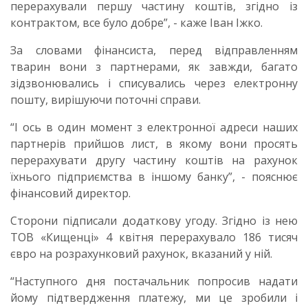
перерахували першу частину коштів, згідно із
контрактом, все було добре”, - каже Іван Іжко.
За словами фінансиста, перед відправленням
тварин вони з партнерами, як завжди, багато
зідзвонювались і списувались через електронну
пошту, вирішуючи поточні справи.
“І ось в один момент з електронної адреси наших
партнерів прийшов лист, в якому вони просять
перерахувати другу частину коштів на рахунок
їхнього підприємства в іншому банку”, - пояснює
фінансовий директор.
Сторони підписали додаткову угоду. Згідно із нею
ТОВ «Кищенці» 4 квітня перерахувало 186 тисяч
євро на розрахунковий рахунок, вказаний у ній.
“Наступного дня постачальник попросив надати
йому підтвердження платежу, ми це зробили і