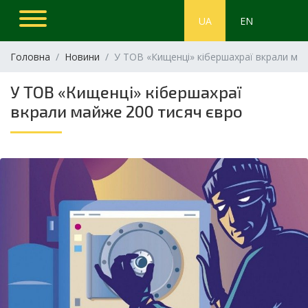
UA
EN
Головна
Новини
У ТОВ «Кищенці» кібершахраї вкрали ма
У ТОВ «Кищенці» кібершахраї
вкрали майже 200 тисяч євро