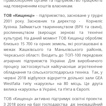
Правоохоронні органи та підприємство працюють
над поверненням коштів власникам.
ТОВ «Кищенці»
- підприємство, засноване у грудні
2001 року. Засновник та директор - Корнеліс
Хузінха. Займається тваринництвом (ВРХ та свині),
рослинництвом (вирощує зернові та технічні
культури). На даний момент ТОВ Кищенці обробляє
близько 15 700 га орних земель, які розташовані в
межах Жашківсього та Маньківського районів,
Черкаської області. Входить до ТОП-100 передових
аграрних підприємств України. Для виробничого
процесу застосовується найсучасніше агротехнічне
обладнання та сільськогосподарська техніка. Так, у
червні 2018 відбулося відкриття доїльної зали GEA
Westfalia типу «карусель» на 80 місць.
Це друга
велика «карусель» в Україні, та п’ята в Європі.
ТОВ «Кищенці» активно підтримує освітні проекти.
З 2018 року на базі господарства діє інноваційний